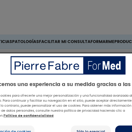
Buscar
ICIAS
PATOLOGÍAS
FACILITAR MI CONSULTA
FORMARME
PRODUC
ecemos una experiencia a su medida gracias a las
cookies para ofrecerle una mejor personalización y una funcionalidad avanzada al 
io. Para continuar y facilitar su navegación en el sitio, puede aceptar directamente
 lo contrario, puede personalizar el uso de cookies. Para obtener más información
 de datos personales, consulte nuestra política de privacidad haciendo clic a
 SOLAR
ón:
Política de confidencialidad
ación de cookies
Sólo lo esencial