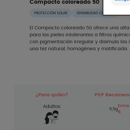
Compacto coloreado 50
PROTECCIÓN SOLAR
SENSIBILIDAD CUTÁNEA
El Compacto coloreado 50 ofrece una alta 
para las pieles intolerantes a filtros quími
con pigmentación irregular y disimula las
una tez natural, homogénea y matificada.
¿Para quién?
PVP Recomen
Entre
Adultos
9,5g
€