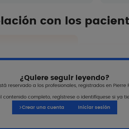
lación con los pacien
Fichas de c
sol, aplicar al menos 1 g*
Para brindar apoyo
un adulto. Renovar
ra mantener la protección,
¿Quiere seguir leyendo?
r, bañarse o secarse.
¿Cómo vivir mejor
isminuye claramente el nivel
¿Cómo proteger a 
tá reservado a los profesionales, registrados en Pierre
 contenido completo, regístrese o identifíquese si ya t
Crear una cuenta
Iniciar sesión
Tecnología de 