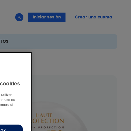
Iniciar sesión
Crear una cuenta
TOS
 cookies
utilizar
 el uso de
 sobre el
OK