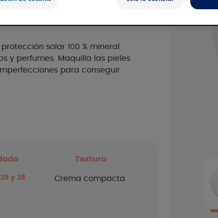
protección solar 100 % mineral
cos y perfumes. Maquilla las pieles
 imperfecciones para conseguir
dado
Textura
 26 y 28
Crema compacta.