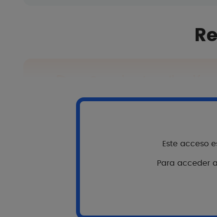
Re
Consejos de aplicación
Antes de cualquier exposición al 
de producto sobre el rostro de 
frecuentemente la aplicación pa
sobre todo después de transpira
* Al reducir esta cantidad, se d
Este acceso es
de protección.
Para acceder al