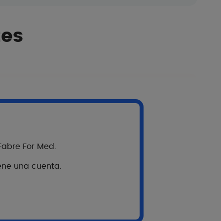
tes
onsejos para pacientes
 a sus pacientes durante sus tratamientos
 con queratosis actínica?
los niños del sol?
 Fabre For Med.
iene una cuenta.
acción