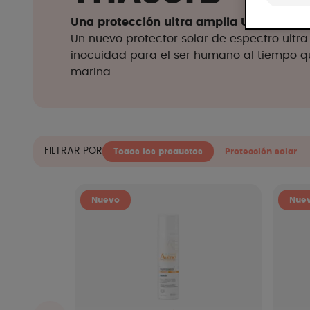
Una protección ultra amplia UVB + UVA + 
Un nuevo protector solar de espectro ult
inocuidad para el ser humano al tiempo qu
marina.
FILTRAR POR
Todos los productos
Protección solar
Nuevo
Nue