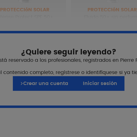
PROTECCIóN SOLAR
PROTECCIóN SOLAR
ntense Protect SPF 50+
Fluido 50+ sin perfu
Ver más
Ver más
¿Quiere seguir leyendo?
tá reservado a los profesionales, registrados en Pierre
 contenido completo, regístrese o identifíquese si ya t
Beneficios
Crear una cuenta
Iniciar sesión
TriAsorB™
Una tecnología patentad
Un filtro descubierto por 
Un filtro no nanométrico