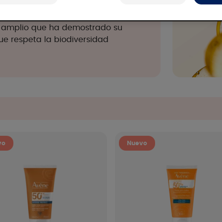
luz azul de alta energía.
ra amplio que ha demostrado su
e respeta la biodiversidad
vo
Nuevo