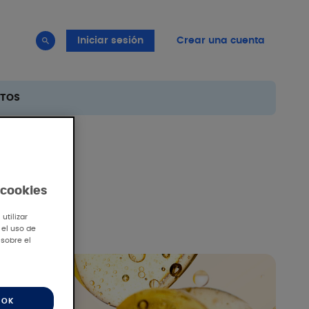
Iniciar sesión
Crear una cuenta
TOS
 cookies
utilizar
 el uso de
 sobre el
OK