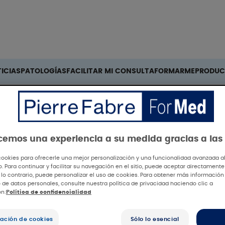
Buscar
ICIAS
PATOLOGÍAS
FACILITAR MI CONSULTA
FORMARME
PRODUC
ecemos una experiencia a su medida gracias a las
cookies para ofrecerle una mejor personalización y una funcionalidad avanzada al 
io. Para continuar y facilitar su navegación en el sitio, puede aceptar directamente
 lo contrario, puede personalizar el uso de cookies. Para obtener más información
 de datos personales, consulte nuestra política de privacidad haciendo clic a
ón:
Política de confidencialidad
ación de cookies
Sólo lo esencial