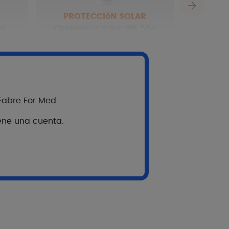
PROTECCIóN SOLAR
me
Cleanance Solar SPF 50+
Ver más
 Fabre For Med.
iene una cuenta.
a
la investigación de Pierre Fabre