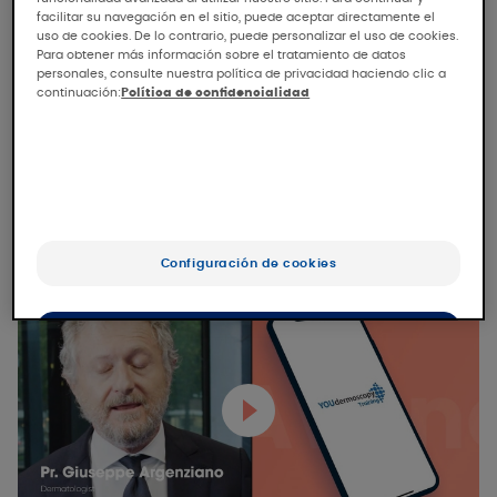
específica y programas de formación contribuyen
facilitar su navegación en el sitio, puede aceptar directamente el
uso de cookies. De lo contrario, puede personalizar el uso de cookies.
a la mejora continua de las competencias en
Para obtener más información sobre el tratamiento de datos
dermatoscopia.
personales, consulte nuestra política de privacidad haciendo clic a
continuación:
Política de confidencialidad
YOUdermoscopy: La aplicación
indispensable para los amantes
de la dermatoscopia.
Configuración de cookies
OK
Sólo lo esencial