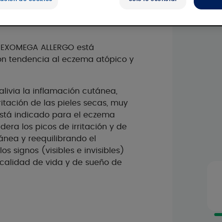
l EXOMEGA ALLERGO está
on tendencia al eczema atópico y
alivia la inflamación cutánea,
ritación de las pieles secas, muy
stá indicado para el eczema
era los picos de irritación y de
nea y reequilibrando el
s signos (visibles e invisibles)
calidad de vida y de sueño de