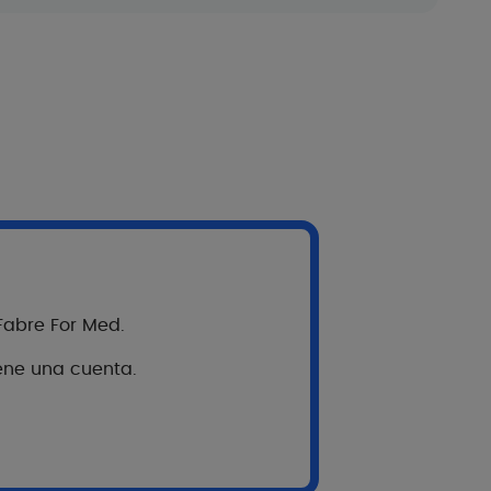
 Fabre For Med.
iene una cuenta.
tes