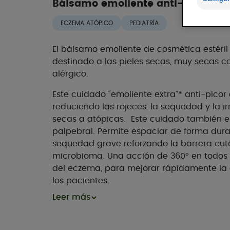
Bálsamo emoliente anti-picor
ECZEMA ATÓPICO
PEDIATRÍA
El bálsamo emoliente de cosmética estéri
destinado a las pieles secas, muy secas c
alérgico.
Este cuidado “emoliente extra”* anti-picor 
reduciendo las rojeces, la sequedad y la ir
secas a atópicas. Este cuidado también e
palpebral. Permite espaciar de forma durad
sequedad grave reforzando la barrera cutá
microbioma. Una acción de 360° en todos lo
del eczema, para mejorar rápidamente la 
los pacientes.
Leer más