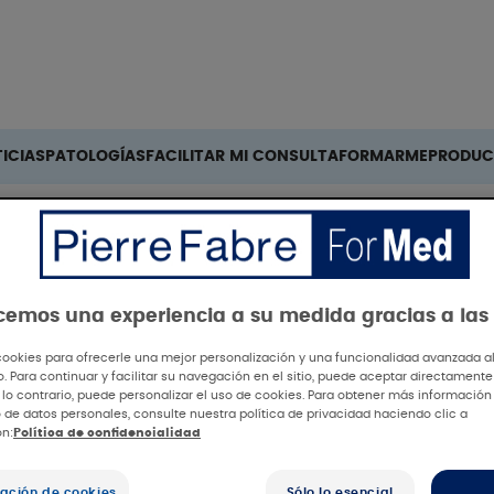
Buscar
ICIAS
PATOLOGÍAS
FACILITAR MI CONSULTA
FORMARME
PRODUC
ecemos una experiencia a su medida gracias a las
cookies para ofrecerle una mejor personalización y una funcionalidad avanzada al 
io. Para continuar y facilitar su navegación en el sitio, puede aceptar directamente
 lo contrario, puede personalizar el uso de cookies. Para obtener más información
 de datos personales, consulte nuestra política de privacidad haciendo clic a
LERGO
ón:
Política de confidencialidad
ación de cookies
Sólo lo esencial