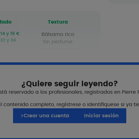
dado
Textura
14 y 16 €
Bálsamo rico
 22 y 24
Sin perfume
Sin conservantes
¿Quiere seguir leyendo?
tá reservado a los profesionales, registrados en Pierre
 contenido completo, regístrese o identifíquese si ya t
lación con los pacien
Crear una cuenta
Iniciar sesión