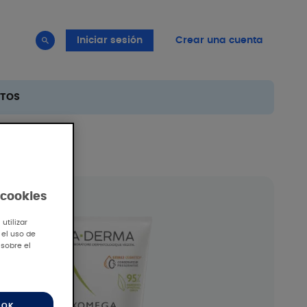
Iniciar sesión
Crear una cuenta
TOS
 cookies
utilizar
 el uso de
 sobre el
OK