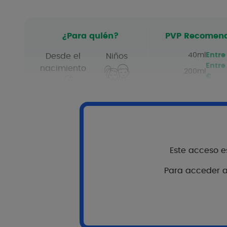
¿Para quién?
PVP Recomen
40ml
Entre 
Desde el
Niños
Entre
nacimiento
200ml
€
Adultos
Este acceso es
Para acceder al
Re