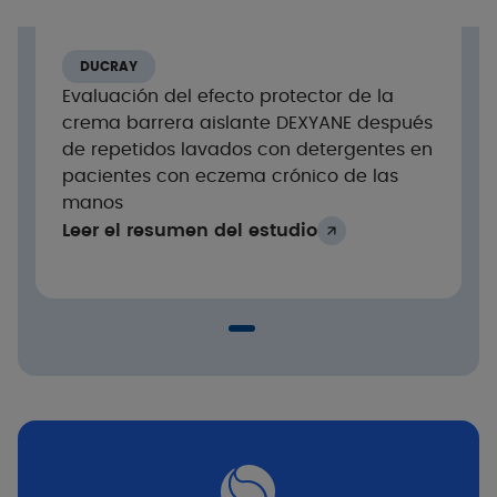
dermatológico y pediátrico
crema barrera aislante DEXYANE
DUCRAY
Resultados
Evaluación del efecto protector de la
crema barrera aislante DEXYANE después
de repetidos lavados con detergentes en
Disminución significativa del SCORAD, del
pacientes con eczema crónico de las
orden del -58% tras 1 semana de aplicación
manos
y del -69% tras 3 semanas (p<0,05).
Leer el resumen del estudio