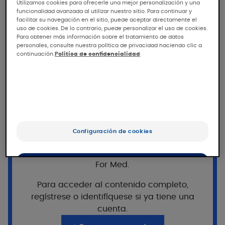
Utilizamos cookies para ofrecerle una mejor personalización y una
Tolerancia y eficacia de la
funcionalidad avanzada al utilizar nuestro sitio. Para continuar y
crema emoliente
facilitar su navegación en el sitio, puede aceptar directamente el
uso de cookies. De lo contrario, puede personalizar el uso de cookies.
antirrascado DEXYANE
Para obtener más información sobre el tratamiento de datos
personales, consulte nuestra política de privacidad haciendo clic a
continuación:
Política de confidencialidad
Tolerancia y eficacia de la crema emoliente
antirrascado DEXYANE en pacientes con
eczema atópico leve a moderado, bajo
control dermatológico y pediátrico.
Popublación
¿Quiere seguir leyendo?
Configuración de cookies
Este acceso está reservado a los
55 pacientes
(22 adultos, 17 niños y 16
profesionales, registrados en Pierre Fabre
lactantes) con un eczema atópico leve a
For Med.
OK
moderado (SCORAD entre 10 y 25).
Para acceder al contenido completo,
Sólo lo esencial
regístrese o identifíquese si ya tiene una
cuenta.
Aplicación de la crema emoliente