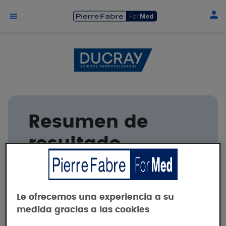
Skip to main content
Resumen de
resultado
clínico
DUCRAY
Le ofrecemos una experiencia a su
medida gracias a las cookies