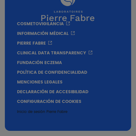
Disminución significativa de la intensidad del
prurito, del orden del -92% tras 3 semanas de
COSMETOVIGILANCIA
aplicación.
INFORMACIÓN MÉDICAL
PIERRE FABRE
CLINICAL DATA TRANSPARENCY
FUNDACIÓN ECZEMA
POLÍTICA DE CONFIDENCIALIDAD
MENCIONES LEGALES
DECLARACIÓN DE ACCESIBILIDAD
CONFIGURACIÓN DE COOKIES
Inicio de sesión Pierre Fabre
Disminución significativa de la intensidad de
la xerosis del orden del -43% tras 3 semanas
de aplicación.