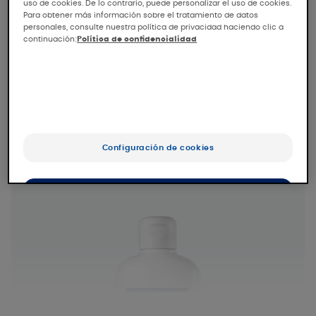
-Monolaurina, que frena la caída del cabello
uso de cookies. De lo contrario, puede personalizar el uso de cookies.
Para obtener más información sobre el tratamiento de datos
inhibiendo a la 5 alfa-reductasa.
personales, consulte nuestra política de privacidad haciendo clic a
continuación:
Política de confidencialidad
-Ruscus y nicotinato de tocoferol, con efecto
vasodilatador que estimula la
microcirculación.
-Aminoácidos de trigo que fortalecen el
cabello y aportan volumen.
Configuración de cookies
OK
Sólo lo esencial