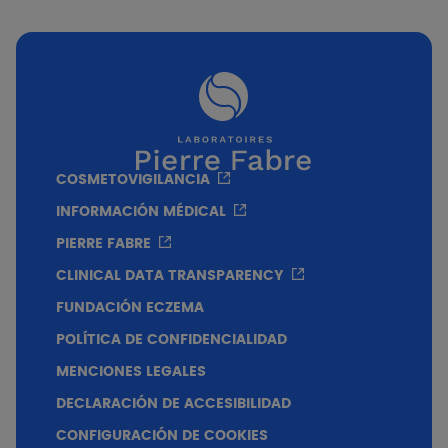
¿Para quién?
Adultos
PVP Recomendado
COSMETOVIGILANCIA
200 ml
16 - 18€
400 ml
20 - 22€
INFORMACIÓN MÉDICAL
PIERRE FABRE
Textura
CLINICAL DATA TRANSPARENCY
Textura de espuma
FUNDACIÓN ECZEMA
POLÍTICA DE CONFIDENCIALIDAD
MENCIONES LEGALES
DECLARACIÓN DE ACCESIBILIDAD
CONFIGURACIÓN DE COOKIES