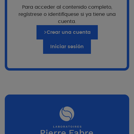
teniendo en cuenta tres prioridades:
seguridad,
Para acceder al contenido completo,
eficacia y tolerancia óptima,
incluso para las
regístrese o identifíquese si ya tiene una
pieles más frágiles.
cuenta.
Todos los filtros de nuestros productos solares han
Crear una cuenta
sido probados en 3 especies clave de la
biodiversidad marina*:
coral, fitoplancton y
Iniciar sesión
zooplancton.
*Pruebas realizadas por el Observatoire
Océanologique de Banyuls-sur-Mer, socio del
Centro Europeo de Recursos Biológicos Marinos, en
3 especies clave de la biodiversidad marina -una
especie de coral, una especie de fitoplancton y
una especie de zooplancton- a concentraciones
representativas de las que se encuentran en el
medio ambiente para los filtros solares.TriAsorB™
fue probado utilizando las mismas metodologías y
por los mismos investigadores que en las
publicaciones que figuran a continuación: Stien, D.