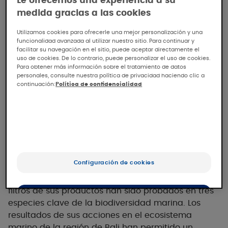
Le ofrecemos una experiencia a su
medida gracias a las cookies
Utilizamos cookies para ofrecerle una mejor personalización y una
funcionalidad avanzada al utilizar nuestro sitio. Para continuar y
facilitar su navegación en el sitio, puede aceptar directamente el
uso de cookies. De lo contrario, puede personalizar el uso de cookies.
Para obtener más información sobre el tratamiento de datos
personales, consulte nuestra política de privacidad haciendo clic a
continuación:
Política de confidencialidad
Eau Thermale Avène ofrece productos solares de
Configuración de cookies
alto rendimiento para proteger la piel limitando al
mismo tiempo el impacto sobre la vida marina. Los
filtros de sus productos han sido probados en tres
OK
especies clave de la biodiversidad marina. Los
resultados de sus acciones en el ecosistema
Sólo lo esencial
marino de la región de Bali han permitido un