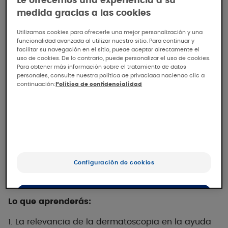
Le ofrecemos una experiencia a su
medida gracias a las cookies
Utilizamos cookies para ofrecerle una mejor personalización y una
funcionalidad avanzada al utilizar nuestro sitio. Para continuar y
facilitar su navegación en el sitio, puede aceptar directamente el
uso de cookies. De lo contrario, puede personalizar el uso de cookies.
Para obtener más información sobre el tratamiento de datos
personales, consulte nuestra política de privacidad haciendo clic a
continuación:
Política de confidencialidad
En el marco de la EADV, más de 400 dermatólogos
asistieron a nuestro simposio sobre dermatoscopia
y protección solar. Le invitamos a descubrir las
Configuración de cookies
ponencias de los expertos
.
OK
Lo que aprenderás:
Sólo lo esencial
1. La relevancia de la dermatoscopia en la ayuda