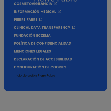
COSMETOVIGILANCIA
Parte 2 -
Lipofuscinas, luz azul
HEV y
TriAsorB
INFORMACIÓN MÉDICAL
PIERRE FABRE
CLINICAL DATA TRANSPARENCY
15 min
FUNDACIÓN ECZEMA
POLÍTICA DE CONFIDENCIALIDAD
MENCIONES LEGALES
DECLARACIÓN DE ACCESIBILIDAD
CONFIGURACIÓN DE COOKIES
Inicio de sesión Pierre Fabre